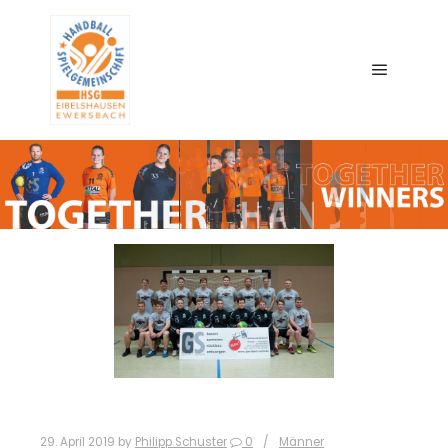
Main me
29. April 2019
by
Philipp Schuster
0
Männer