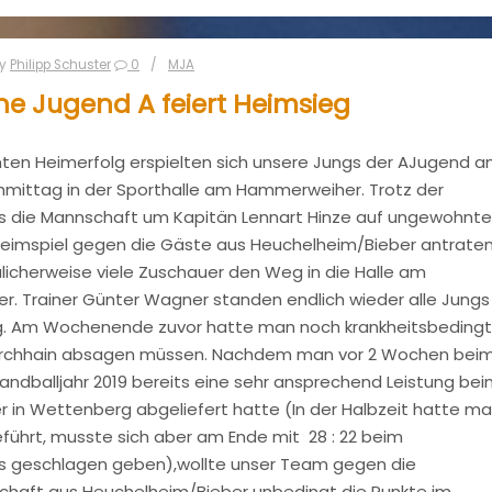
y
Philipp Schuster
0
MJA
e Jugend A feiert Heimsieg
nten Heimerfolg erspielten sich unsere Jungs der AJugend 
mittag in der Sporthalle am Hammerweiher. Trotz der
s die Mannschaft um Kapitän Lennart Hinze auf ungewohnt
Heimspiel gegen die Gäste aus Heuchelheim/Bieber antraten
licherweise viele Zuschauer den Weg in die Halle am
. Trainer Günter Wagner standen endlich wieder alle Jungs
g. Am Wochenende zuvor hatte man noch krankheitsbedingt
 Kirchhain absagen müssen. Nachdem man vor 2 Wochen bei
Handballjahr 2019 bereits eine sehr ansprechend Leistung be
r in Wettenberg abgeliefert hatte (In der Halbzeit hatte m
geführt, musste sich aber am Ende mit 28 : 22 beim
s geschlagen geben),wollte unser Team gegen die
chaft aus Heuchelheim/Bieber unbedingt die Punkte im