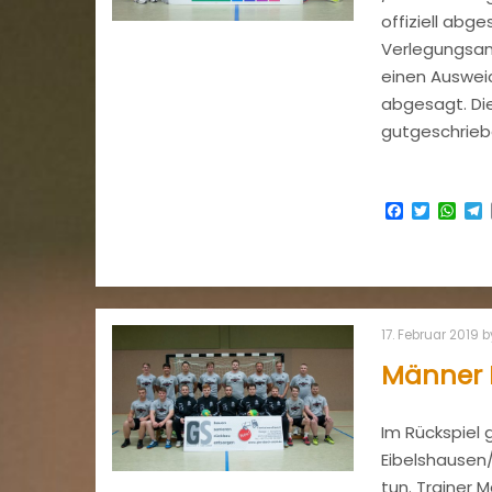
offiziell abg
Verlegungsant
einen Auswei
abgesagt. Di
gutgeschrieb
Facebook
Twitter
Wha
17. Februar 2019
b
Männer I
Im Rückspiel
Eibelshausen/
tun. Trainer 