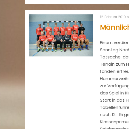
12. Februar 2019
b
Männlich
Einem verdie
Sonntag Nach
Tatsache, da
Terrain zum 
fanden erfreu
Hammerweiher
zur Verfügun
das Spiel in
Start in das 
Tabellenführe
noch 12 : 15 
Klassenprimu
Spielgemeins