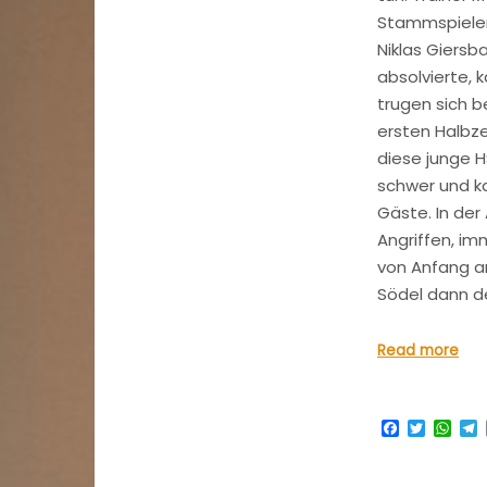
Stammspieler
Niklas Giersb
absolvierte, 
trugen sich be
ersten Halbze
diese junge H
schwer und k
Gäste. In de
Angriffen, im
von Anfang an
Södel dann de
Read more
Facebook
Twitter
Wha