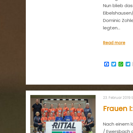
Nun blieb das
Eibelshausen/
Dominic Zohle
legten…
Read more
Facebook
Twitter
Wha
23. Februar 2019
Frauen I
Nach einem lä
/ Ewersbach g