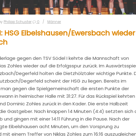
by
Philipp Schuster
0
Männer
I: HSG Eibelshausen/Ewersbach wieder
ich
derlage gegen den TSV Södel I kehrte die Mannschaft von
ias Zohles wieder auf die Erfolgsspur zurück. Im Auswärtsspie
bach/Degerfeld holten die Dietzhölztaler wichtige Punkte. 
tzbach/Degerfeld scheint der HSG zu liegen. Bereits im
e man gegen die Spielgemeinschaft die ersten Punkte der
wann in heimischer Halle mit 31:27. Für das Rückspiel kehrten
nd Dominic Zohles zurück in den Kader. Die erste Halbzeit
ie Gastgeber. Nach knappen 14 Minuten (4:4) setzten sich 
 und gingen mit einer 14:11 Führung in die Pause. Nach der
gte Eibelshausen acht Minuten, um den Vorsprung zu
d mit einem Treffer von Niklas Zohles zum 16:16 auszugleichen