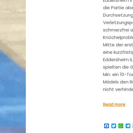
Eddersheim II
die Partie a
Durchsetzung
Verletzungspe
schmerzfrei a
Knöchelprobl
Mitte der ers
eine kurzfrist
Eddersheim II,
spielten die 
Min. ein 10-T
Mädels den Rü
nicht verhind
Read more
Facebook
Twitter
Wha