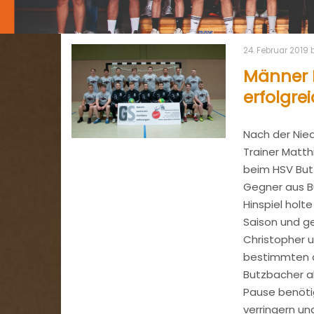
24. Februar 2019
Männer 
erfolgre
Nach der Nie
Trainer Matth
beim HSV Butz
Gegner aus Bu
Hinspiel holt
Saison und ge
Christopher u
bestimmten d
Butzbacher ab
Pause benöti
verringern un