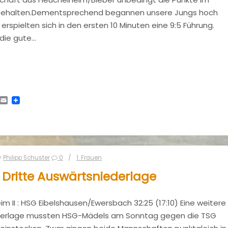
 behalten.Dementsprechend begannen unsere Jungs hoch
 erspielten sich in den ersten 10 Minuten eine 9:5 Führung.
 die gute…
tsApp
Telegram
Email
y
Philipp Schuster
0
1. Frauen
: Dritte Auswärtsniederlage
m II : HSG Eibelshausen/Ewersbach 32:25 (17:10) Eine weitere
derlage mussten HSG-Mädels am Sonntag gegen die TSG