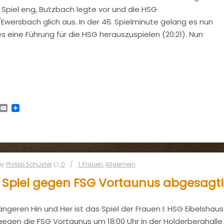
 Spiel eng, Butzbach legte vor und die HSG
Ewersbach glich aus. In der 46. Spielminute gelang es nun
s eine Führung für die HSG herauszuspielen (20:21). Nun
tsApp
Telegram
Email
by
Philipp Schuster
0
1. Frauen
,
Allgemein
: Spiel gegen FSG Vortaunus abgesagt!
ngeren Hin und Her ist das Spiel der Frauen I: HSG Eibelshau
egen die FSG Vortaunus um 18:00 Uhr in der Holderberghalle