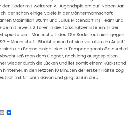
 den Kader mit weiteren A-Jugendspielern auf. Neben Jan-
ach, der schon einige Spiele in der Männermannschaft
kamen Maximilian Sturm und Julius Mittendorf ins Team und
ide mit jeweils 2 Toren in die Torschützenliste ein. In der
it spielte die 1. Mannschaft des TSV Södel routiniert gegen
SG – Mannschaft. Eibelshausen tat sich vor allem im Angriff
assierte zu Beginn einige leichte Tempogegenstöße durch d
r Abwehr ließ man dem Gegner, nach lang ausgespielten
mer wieder durch die Lücken und lief somit einem Rückstand
 hinterher. In den letzten 10 Minuten der ersten Hälfte zog
utlich mit 5 Toren davon und ging 13:18 in die…
tsApp
Telegram
Email