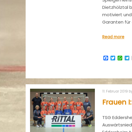
Dietzhölztal
motiviert und
Garanten für
Read more
Facebook
Twitter
Wha
11. Februar 2019
b
Frauen I
TSG Eddershei
Auswärtsnie