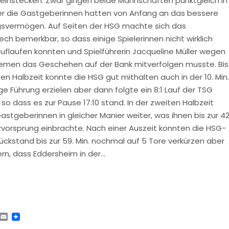
 einstecken. Zwar gingen beide Mannschaften punktgleich in
ber die Gastgeberinnen hatten von Anfang an das bessere
svermögen. Auf Seiten der HSG machte sich das
ch bemerkbar, so dass einige Spielerinnen nicht wirklich
uflaufen konnten und Spielführerin Jacqueline Müller wegen
emen das Geschehen auf der Bank mitverfolgen musste. Bis
ten Halbzeit konnte die HSG gut mithalten auch in der 10. Min.
ige Führung erzielen aber dann folgte ein 8:1 Lauf der TSG
 so dass es zur Pause 17:10 stand. In der zweiten Halbzeit
Gastgeberinnen in gleicher Manier weiter, was ihnen bis zur 42
orvorsprung einbrachte. Nach einer Auszeit konnten die HSG-
ckstand bis zur 59. Min. nochmal auf 5 Tore verkürzen aber
ern, dass Eddersheim in der…
tsApp
Telegram
Email