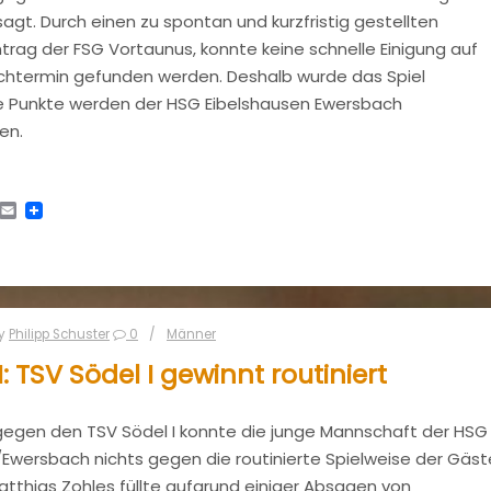
esagt. Durch einen zu spontan und kurzfristig gestellten
rag der FSG Vortaunus, konnte keine schnelle Einigung auf
chtermin gefunden werden. Deshalb wurde das Spiel
e Punkte werden der HSG Eibelshausen Ewersbach
en.
tsApp
Telegram
Email
y
Philipp Schuster
0
Männer
: TSV Södel I gewinnt routiniert
 gegen den TSV Södel I konnte die junge Mannschaft der HSG
Ewersbach nichts gegen die routinierte Spielweise der Gäst
Matthias Zohles füllte aufgrund einiger Absagen von