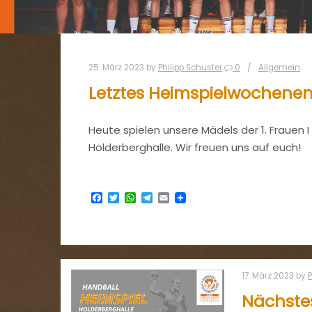
25. März 2023
by
Philipp Schuster
0
Allgemein
Letztes Heimspielwochene
Heute spielen unsere Mädels der 1. Frauen 
Holderberghalle. Wir freuen uns auf euch!
Facebook
Twitter
WhatsApp
Telegram
Email
17. März 2023
by
P
Nächste