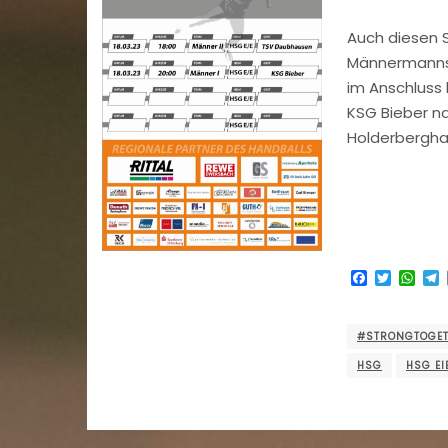
Auch diesen 
Männermannsc
im Anschluss
KSG Bieber na
Holderberghal
Facebook
Twitter
Wha
#STRONGTOGE
HSG
HSG E