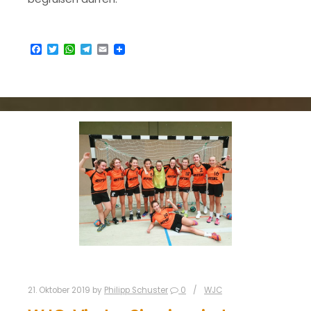
Facebook
Twitter
WhatsApp
Telegram
Email
21. Oktober 2019
by
Philipp Schuster
0
WJC