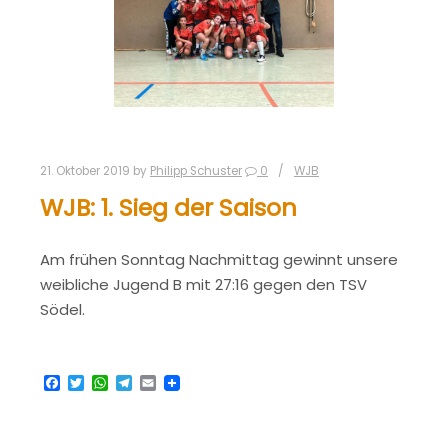
21. Oktober 2019
by
Philipp Schuster
0
WJB
WJB: 1. Sieg der Saison
Am frühen Sonntag Nachmittag gewinnt unsere
weibliche Jugend B mit 27:16 gegen den TSV
Södel.
Facebook
Twitter
WhatsApp
Telegram
Email