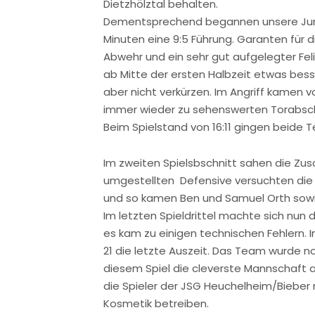
Dietzhölztal behalten.
Dementsprechend begannen unsere Jungs 
Minuten eine 9:5 Führung. Garanten für
Abwehr und ein sehr gut aufgelegter Fel
ab Mitte der ersten Halbzeit etwas besse
aber nicht verkürzen. Im Angriff kamen 
immer wieder zu sehenswerten Torabsc
Beim Spielstand von 16:11 gingen beide 
Im zweiten Spielsbschnitt sahen die Zus
umgestellten Defensive versuchten die 
und so kamen Ben und Samuel Orth sowie
Im letzten Spieldrittel machte sich nun
es kam zu einigen technischen Fehlern. 
21 die letzte Auszeit. Das Team wurde 
diesem Spiel die cleverste Mannschaft a
die Spieler der JSG Heuchelheim/Bieber
Kosmetik betreiben.