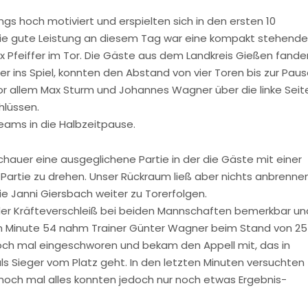
hoch motiviert und erspielten sich in den ersten 10
 die gute Leistung an diesem Tag war eine kompakt stehende
ix Pfeiffer im Tor. Die Gäste aus dem Landkreis Gießen fande
r ins Spiel, konnten den Abstand von vier Toren bis zur Pau
vor allem Max Sturm und Johannes Wagner über die linke Seit
hlüssen.
Teams in die Halbzeitpause.
chauer eine ausgeglichene Partie in der die Gäste mit einer
Partie zu drehen. Unser Rückraum ließ aber nichts anbrenne
 Janni Giersbach weiter zu Torerfolgen.
 der Kräfteverschleiß bei beiden Mannschaften bemerkbar un
In Minute 54 nahm Trainer Günter Wagner beim Stand von 25 
noch mal eingeschworen und bekam den Appell mit, das in
ls Sieger vom Platz geht. In den letzten Minuten versuchten
 noch mal alles konnten jedoch nur noch etwas Ergebnis-