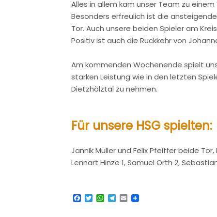
Alles in allem kam unser Team zu einem 
Besonders erfreulich ist die ansteigend
Tor. Auch unsere beiden Spieler am Kre
Positiv ist auch die Rückkehr von Joha
Am kommenden Wochenende spielt unsere
starken Leistung wie in den letzten Spiel
Dietzhölztal zu nehmen.
Für unsere HSG spielten:
Jannik Müller und Felix Pfeiffer beide Tor,
Lennart Hinze 1, Samuel Orth 2, Sebasti
Facebook
Twitter
WhatsApp
Telegram
Email