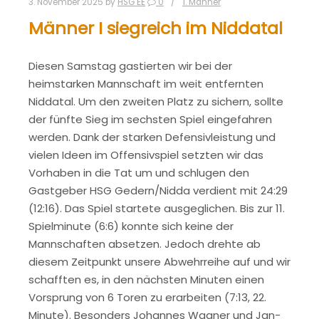
3. November 2025
by
HSG EE
0
1. Männer
Männer I siegreich im Niddatal
Diesen Samstag gastierten wir bei der
heimstarken Mannschaft im weit entfernten
Niddatal. Um den zweiten Platz zu sichern, sollte
der fünfte Sieg im sechsten Spiel eingefahren
werden. Dank der starken Defensivleistung und
vielen Ideen im Offensivspiel setzten wir das
Vorhaben in die Tat um und schlugen den
Gastgeber HSG Gedern/Nidda verdient mit 24:29
(12:16). Das Spiel startete ausgeglichen. Bis zur 11.
Spielminute (6:6) konnte sich keine der
Mannschaften absetzen. Jedoch drehte ab
diesem Zeitpunkt unsere Abwehrreihe auf und wir
schafften es, in den nächsten Minuten einen
Vorsprung von 6 Toren zu erarbeiten (7:13, 22.
Minute). Besonders Johannes Wagner und Jan-