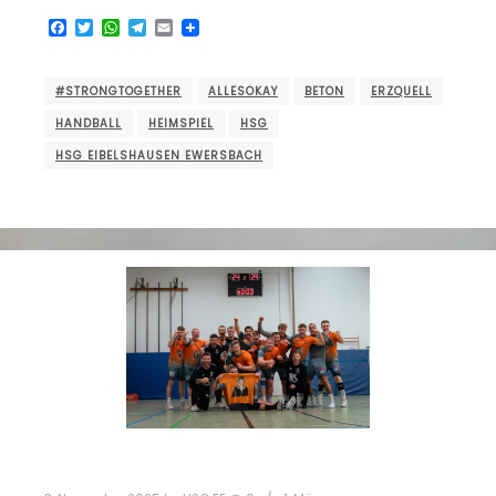
Facebook
Twitter
WhatsApp
Telegram
Email
#STRONGTOGETHER
ALLESOKAY
BETON
ERZQUELL
HANDBALL
HEIMSPIEL
HSG
HSG EIBELSHAUSEN EWERSBACH