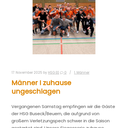
17. November 2025
by
HSG EE
0
1. Männer
Männer I zuhause
ungeschlagen
Vergangenen Samstag empfingen wir die Gäste
der HSG Buseck/Beuern, die aufgrund von
großem Verletzungspech schwer in die Saison
gestartet sind. Unsere Siegesserie zuhause