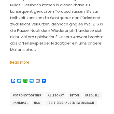
Niklas Giersbach kamen in dieser Phase zu
konsequent genutzten Torabschlüssen. Bis zur
Halbzeit konnten die Gastgeber den Rückstand
zwar leicht verkürzen, dennoch ging es mit 12:16 in
die Pause. Nach dem Wiederanpfiff änderte sich
nicht viel am Spielverlauf. Unsere Abwehr brachte
das Offensivspiel der Niddataler ein ums andere
Mal an seine…
Read more
Facebook
Twitter
WhatsApp
Telegram
Email
#STRONGTOGETHER
ALLESOKAY
BETON
ERZQUELL
HANDBALL
HSG
HSG EIBELSHAUSEN EWERSBACH