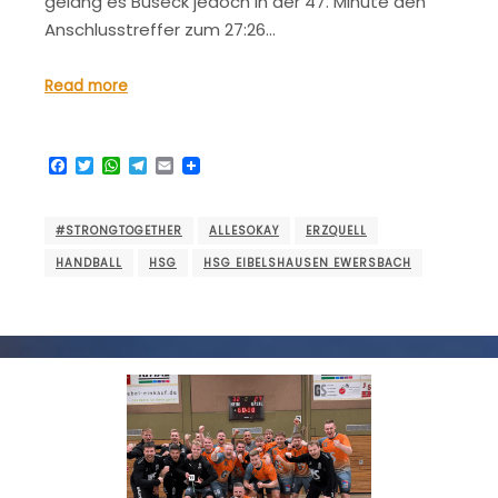
gelang es Buseck jedoch in der 47. Minute den
Anschlusstreffer zum 27:26…
Read more
Facebook
Twitter
WhatsApp
Telegram
Email
#STRONGTOGETHER
ALLESOKAY
ERZQUELL
HANDBALL
HSG
HSG EIBELSHAUSEN EWERSBACH