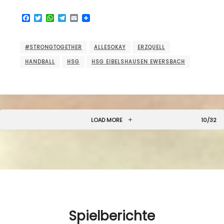
Facebook
Twitter
WhatsApp
Telegram
Email
#STRONGTOGETHER
ALLESOKAY
ERZQUELL
HANDBALL
HSG
HSG EIBELSHAUSEN EWERSBACH
LOAD MORE
10/32
Spielberichte