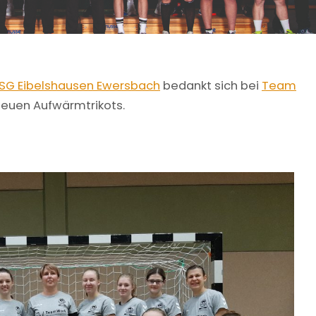
HSG Eibelshausen Ewersbach
bedankt sich bei
Team
neuen Aufwärmtrikots.