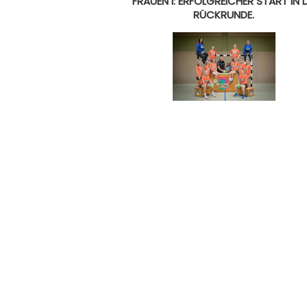
FRAUEN I: ERFOLGREICHER START IN D
RÜCKRUNDE.