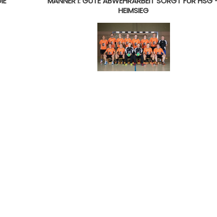
IE
MÄNNER I: GUTE ABWEHRARBEIT SORGT FÜR HSG 
HEIMSIEG